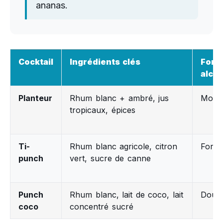
ananas.
Cocktail
Ingrédients clés
Forc
alcoo
Planteur
Rhum blanc + ambré, jus
Modé
tropicaux, épices
Ti-
Rhum blanc agricole, citron
Forte
punch
vert, sucre de canne
Punch
Rhum blanc, lait de coco, lait
Douc
coco
concentré sucré