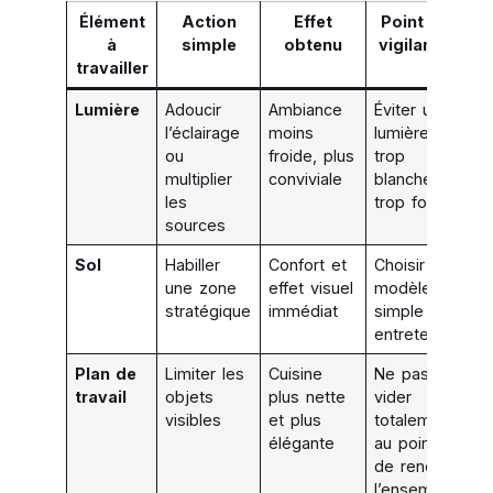
Élément
Action
Effet
Point de
à
simple
obtenu
vigilance
travailler
Lumière
Adoucir
Ambiance
Éviter une
l’éclairage
moins
lumière
ou
froide, plus
trop
multiplier
conviviale
blanche et
les
trop forte
sources
Sol
Habiller
Confort et
Choisir un
une zone
effet visuel
modèle
stratégique
immédiat
simple à
entretenir
Plan de
Limiter les
Cuisine
Ne pas
travail
objets
plus nette
vider
visibles
et plus
totalement
élégante
au point
de rendre
l’ensemble