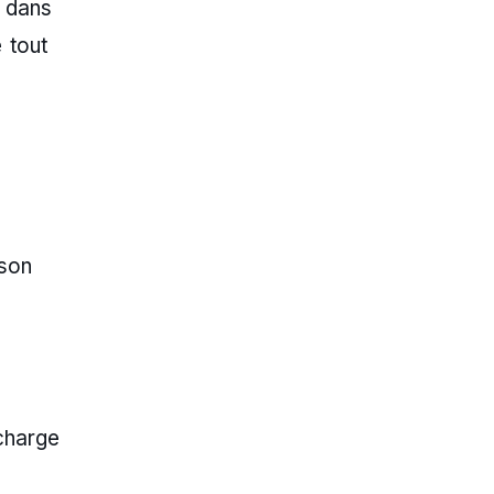
s dans
 tout
 son
charge