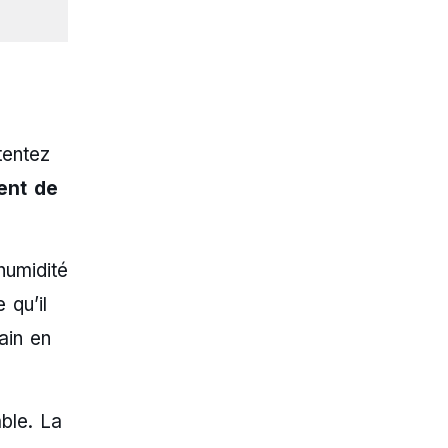
s
tentez
ent de
humidité
 qu’il
ain en
ble. La