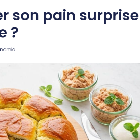
r son pain surprise
e ?
onomie