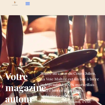
Votre
Située au cœur du Cours Julien,
La Voie Maltée est un bar à bière
magazine
indépendant 100% marseillais.
Entre bières artisanales,
autour
ambiance conviviale et
événements originaux, c’est