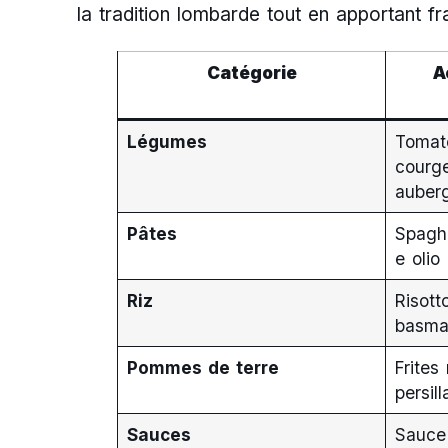
la tradition lombarde tout en apportant fr
Catégorie
A
Légumes
Tomate
courge
auber
Pâtes
Spaghe
e olio
Riz
Risott
basma
Pommes de terre
Frites
persil
Sauces
Sauce 