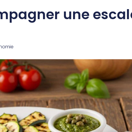
mpagner une esca
nomie