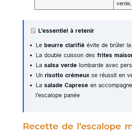
verde,
L’essentiel à retenir
Le
beurre clarifié
évite de brûler l
La double cuisson des
frites maiso
La
salsa verde
lombarde avec persil
Un
risotto crémeux
se réussit en ve
La
salade Caprese
en accompagneme
l’escalope panée
Recette de l’escalope m