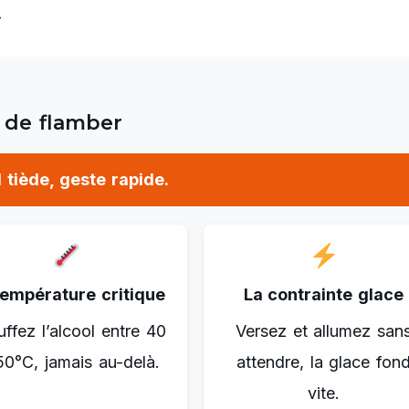
.
t de flamber
tiède, geste rapide.
température critique
La contrainte glace
ffez l’alcool entre 40
Versez et allumez san
50°C, jamais au-delà.
attendre, la glace fon
vite.