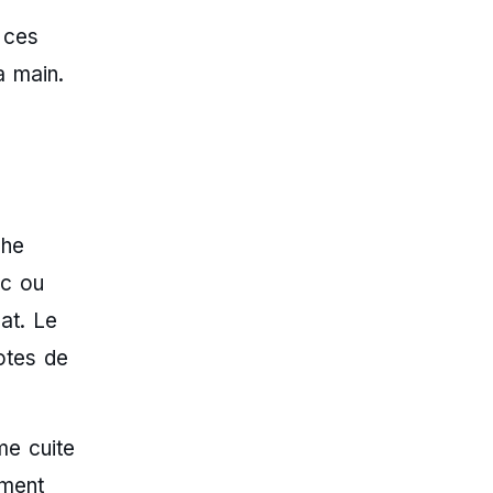
 ces
a main.
che
ac ou
at. Le
otes de
me cuite
ement