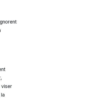
ignorent
n
ent
,
 viser
 la