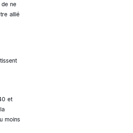
t de ne
re allié
tissent
40 et
la
au moins