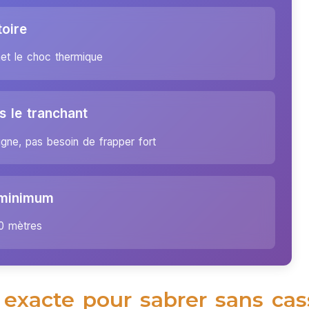
toire
rmet le choc thermique
 le tranchant
igne, pas besoin de frapper fort
 minimum
10 mètres
 exacte pour sabrer sans cas