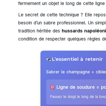
fermement un objet le long de cette ligne 
Le secret de cette technique ? Elle repos
besoin d’un sabre professionnel. Un simp
tradition héritée des
hussards napoléon
condition de respecter quelques règles de 
L’essentiel à retenir
Sabrer le champagne = cibler
Ligne de soudure = poi
Passez le doigt le long de la boute