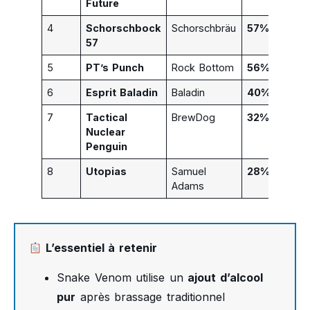
Future
4
Schorschbock
Schorschbräu
57%
All
57
5
PT’s Punch
Rock Bottom
56%
Éta
6
Esprit Baladin
Baladin
40%
Itali
7
Tactical
BrewDog
32%
Éco
Nuclear
Penguin
8
Utopias
Samuel
28%
Éta
Adams
L’essentiel à retenir
Snake Venom utilise un
ajout d’alcool
pur
après brassage traditionnel