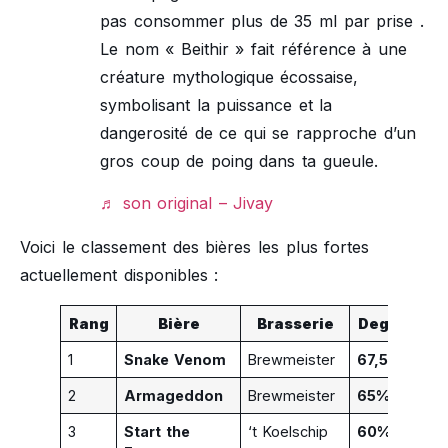
pas consommer plus de 35 ml par prise .
Le nom « Beithir » fait référence à une
créature mythologique écossaise,
symbolisant la puissance et la
dangerosité de ce qui se rapproche d’un
gros coup de poing dans ta gueule.
♬ son original – Jivay
Voici le classement des bières les plus fortes
actuellement disponibles :
Rang
Bière
Brasserie
Degré
P
1
Snake Venom
Brewmeister
67,5%
Éco
2
Armageddon
Brewmeister
65%
Éco
3
Start the
‘t Koelschip
60%
Pay