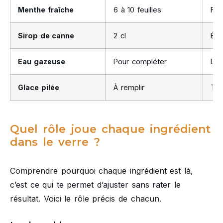
Menthe fraîche
6 à 10 feuilles
Fra
Sirop de canne
2 cl
Équ
Eau gazeuse
Pour compléter
Lég
Glace pilée
À remplir
Tem
Quel rôle joue chaque ingrédient
dans le verre ?
Comprendre pourquoi chaque ingrédient est là,
c’est ce qui te permet d’ajuster sans rater le
résultat. Voici le rôle précis de chacun.