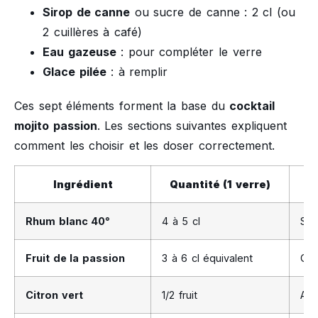
Sirop de canne
ou sucre de canne : 2 cl (ou
2 cuillères à café)
Eau gazeuse
: pour compléter le verre
Glace pilée
: à remplir
Ces sept éléments forment la base du
cocktail
mojito passion
. Les sections suivantes expliquent
comment les choisir et les doser correctement.
Ingrédient
Quantité (1 verre)
Rhum blanc 40°
4 à 5 cl
Str
Fruit de la passion
3 à 6 cl équivalent
Goû
Citron vert
1/2 fruit
Aci