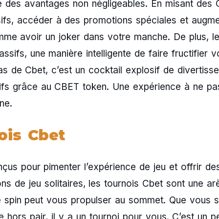
re des avantages non négligeables. En misant des
ifs, accéder à des promotions spéciales et augme
mme avoir un joker dans votre manche. De plus, 
ifs, une manière intelligente de faire fructifier v
as de Cbet, c’est un cocktail explosif de divertiss
usifs grâce au CBET token. Une expérience à ne pa
ne.
ois Cbet
us pour pimenter l’expérience de jeu et offrir de
ons de jeu solitaires, les tournois Cbet sont une a
ue spin peut vous propulser au sommet. Que vous 
hors pair, il y a un tournoi pour vous. C’est un p