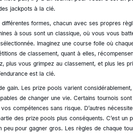
s jackpots à la clé.
 différentes formes, chacun avec ses propres règl
ines à sous sont un classique, où vous vous batt
 sélectionnée. Imaginez une course folle où chaqu
titions de classement, quant à elles, récompensen
ez, plus vous grimpez au classement, et plus les pr
’endurance est la clé.
l de gain. Les prize pools varient considérablement, 
bles de changer une vie. Certains tournois sont
er vos compétences sans risque. D’autres nécessit
epartie des prize pools plus conséquents. C’est un 
 peu pour gagner gros. Les règles de chaque tou