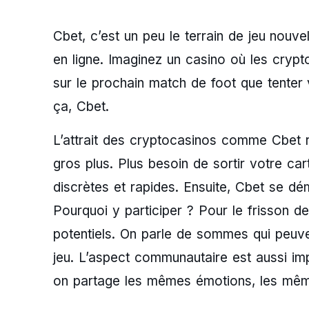
Cbet, c’est un peu le terrain de jeu nouve
en ligne. Imaginez un casino où les cryp
sur le prochain match de foot que tenter
ça, Cbet.
L’attrait des cryptocasinos comme Cbet r
gros plus. Plus besoin de sortir votre ca
discrètes et rapides. Ensuite, Cbet se d
Pourquoi y participer ? Pour le frisson de
potentiels. On parle de sommes qui peuv
jeu. L’aspect communautaire est aussi imp
on partage les mêmes émotions, les mêm