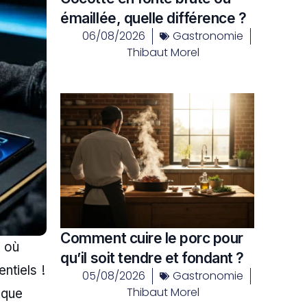
émaillée, quelle différence ?
06/08/2026
Gastronomie
Thibaut Morel
Comment cuire le porc pour
, où
qu’il soit tendre et fondant ?
ntiels !
05/08/2026
Gastronomie
Thibaut Morel
 que