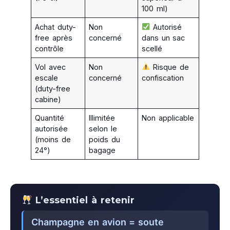
100 ml)
Achat duty-
Non
Autorisé
free après
concerné
dans un sac
contrôle
scellé
Vol avec
Non
Risque de
escale
concerné
confiscation
(duty-free
cabine)
Quantité
Illimitée
Non applicable
autorisée
selon le
(moins de
poids du
24°)
bagage
L’essentiel à retenir
Champagne en avion = soute