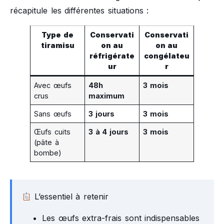
récapitule les différentes situations :
Type de
Conservati
Conservati
tiramisu
on au
on au
réfrigérate
congélateu
ur
r
Avec œufs
48h
3 mois
crus
maximum
Sans œufs
3 jours
3 mois
Œufs cuits
3 à 4 jours
3 mois
(pâte à
bombe)
L’essentiel à retenir
Les œufs extra-frais sont indispensables