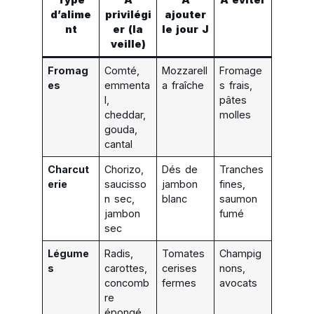
d’alime
privilégi
ajouter
nt
er (la
le jour J
veille)
Fromag
Comté,
Mozzarell
Fromage
es
emmenta
a fraîche
s frais,
l,
pâtes
cheddar,
molles
gouda,
cantal
Charcut
Chorizo,
Dés de
Tranches
erie
saucisso
jambon
fines,
n sec,
blanc
saumon
jambon
fumé
sec
Légume
Radis,
Tomates
Champig
s
carottes,
cerises
nons,
concomb
fermes
avocats
re
épongé