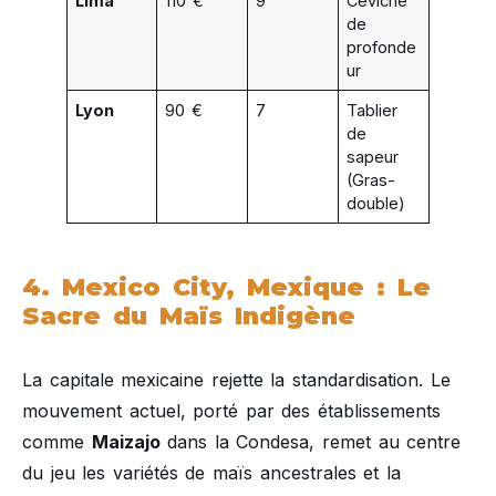
Lima
110 €
9
Ceviche
de
profonde
ur
Lyon
90 €
7
Tablier
de
sapeur
(Gras-
double)
4. Mexico City, Mexique : Le
Sacre du Maïs Indigène
La capitale mexicaine rejette la standardisation. Le
mouvement actuel, porté par des établissements
comme
Maizajo
dans la Condesa, remet au centre
du jeu les variétés de maïs ancestrales et la