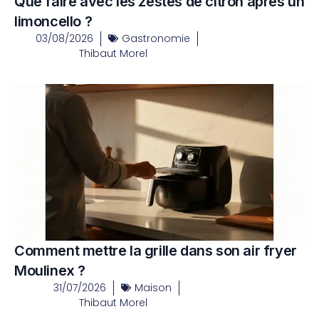
Que faire avec les zestes de citron après un
limoncello ?
03/08/2026
Gastronomie
Thibaut Morel
Comment mettre la grille dans son air fryer
Moulinex ?
31/07/2026
Maison
Thibaut Morel