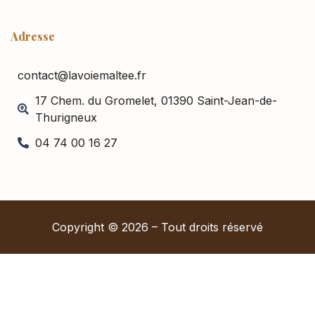
Adresse
contact@lavoiemaltee.fr
17 Chem. du Gromelet, 01390 Saint-Jean-de-
Thurigneux
04 74 00 16 27
Copyright © 2026 – Tout droits réservé