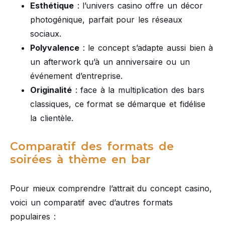
Esthétique
: l’univers casino offre un décor
photogénique, parfait pour les réseaux
sociaux.
Polyvalence
: le concept s’adapte aussi bien à
un afterwork qu’à un anniversaire ou un
événement d’entreprise.
Originalité
: face à la multiplication des bars
classiques, ce format se démarque et fidélise
la clientèle.
Comparatif des formats de
soirées à thème en bar
Pour mieux comprendre l’attrait du concept casino,
voici un comparatif avec d’autres formats
populaires :