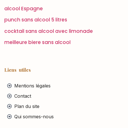
alcool Espagne
punch sans alcool 5 litres
cocktail sans alcool avec limonade
meilleure biere sans alcool
Liens utiles
Mentions légales
Contact
Plan du site
Qui sommes-nous