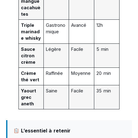
mangue
cacahuè
tes
Triple
Gastrono
Avancé
12h
marinad
mique
e whisky
Sauce
Légère
Facile
5 min
citron
crème
Crème
Raffinée
Moyenne
20 min
thé vert
Yaourt
Saine
Facile
35 min
grec
aneth
L’essentiel à retenir