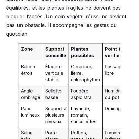
équilibrés, et les plantes fragiles ne doivent pas
bloquer l’accès. Un coin végétal réussi ne devient
pas un obstacle. Il accompagne les gestes du
quotidien.
Zone
Support
Plantes
Point à
conseillé
possibles
vérifier
Balcon
Étagère
Géranium,
Passage
étroit
verticale
lierre,
libre
stable
chlorophytum
Angle
Sellette
Fougère,
Humidité
ombragé
basse
aspidistra
du pot
Patio
Support à
Lavande,
Drainage
lumineux
plusieurs
romarin,
niveaux
succulentes
Salon
Porte-
Pothos,
Lumière