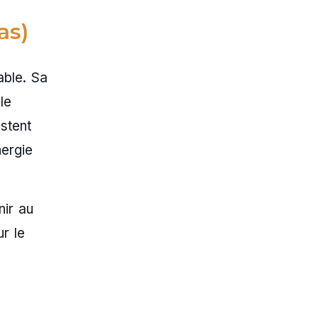
as)
able. Sa
le
stent
nergie
nir au
r le