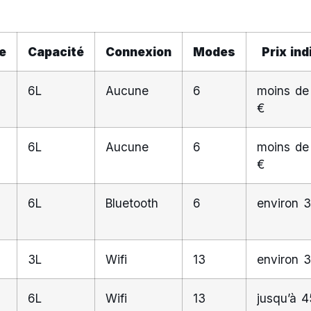
e
Capacité
Connexion
Modes
Prix ind
6L
Aucune
6
moins de
€
6L
Aucune
6
moins de
€
6L
Bluetooth
6
environ 
3L
Wifi
13
environ 
6L
Wifi
13
jusqu’à 