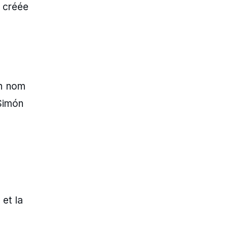
t créée
on nom
Simón
 et la