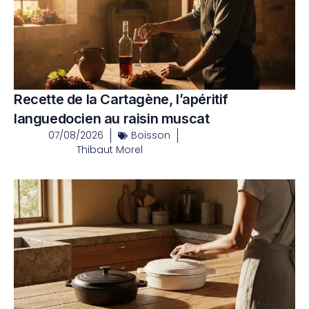
Recette de la Cartagène, l’apéritif
languedocien au raisin muscat
07/08/2026
Boisson
Thibaut Morel