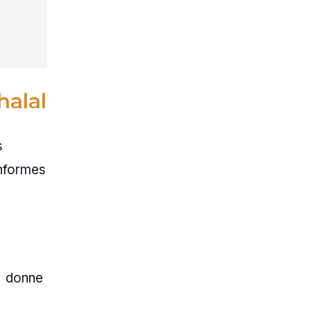
halal
s
onformes
e donne