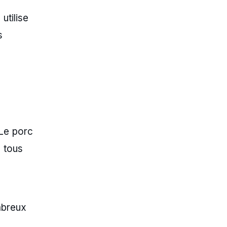
utilise
s
 Le porc
à tous
e
mbreux