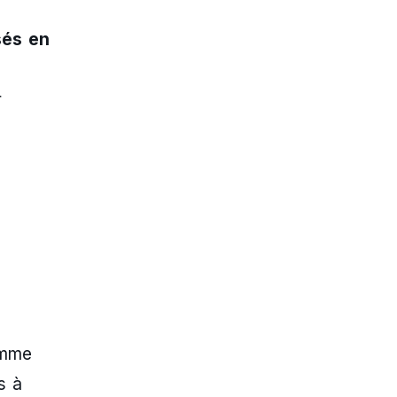
és en
r
omme
s à