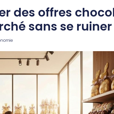
r des offres choco
ché sans se ruiner
onomie