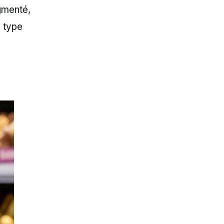
gmenté,
 type