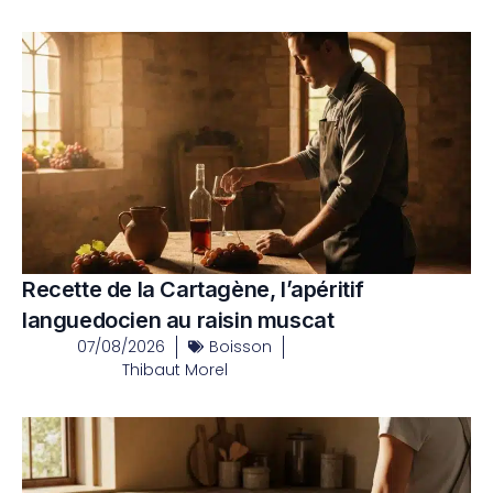
Recette de la Cartagène, l’apéritif
languedocien au raisin muscat
07/08/2026
Boisson
Thibaut Morel