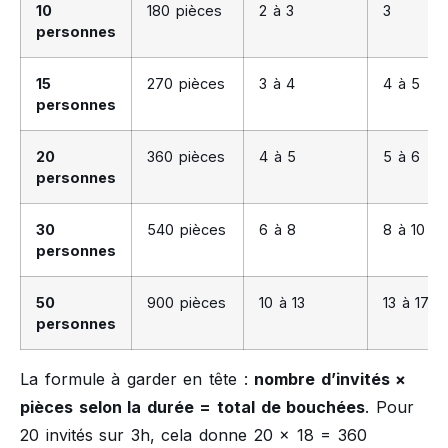
10
180 pièces
2 à 3
3
personnes
15
270 pièces
3 à 4
4 à 5
personnes
20
360 pièces
4 à 5
5 à 6
personnes
30
540 pièces
6 à 8
8 à 10
personnes
50
900 pièces
10 à 13
13 à 17
personnes
La formule à garder en tête :
nombre d’invités ×
pièces selon la durée = total de bouchées
. Pour
20 invités sur 3h, cela donne 20 × 18 = 360