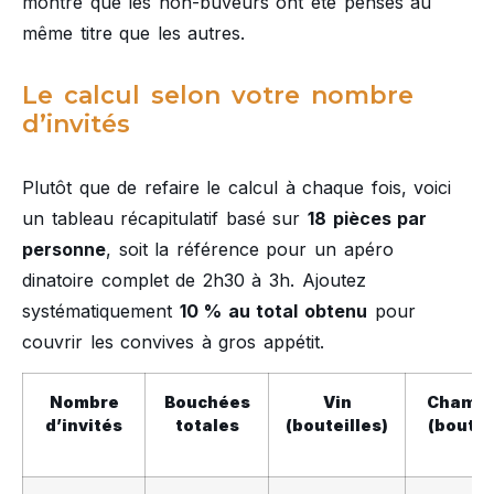
montre que les non-buveurs ont été pensés au
même titre que les autres.
Le calcul selon votre nombre
d’invités
Plutôt que de refaire le calcul à chaque fois, voici
un tableau récapitulatif basé sur
18 pièces par
personne
, soit la référence pour un apéro
dinatoire complet de 2h30 à 3h. Ajoutez
systématiquement
10 % au total obtenu
pour
couvrir les convives à gros appétit.
Nombre
Bouchées
Vin
Champ
d’invités
totales
(bouteilles)
(boutei