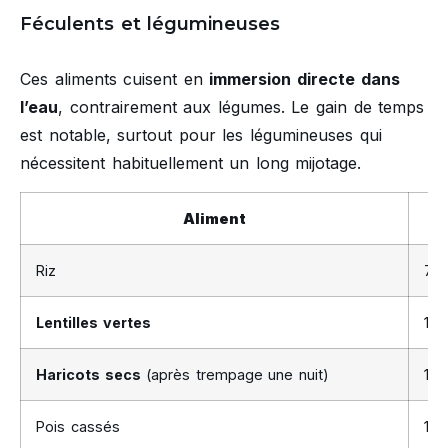
Féculents et légumineuses
Ces aliments cuisent en
immersion directe dans
l’eau
, contrairement aux légumes. Le gain de temps
est notable, surtout pour les légumineuses qui
nécessitent habituellement un long mijotage.
Aliment
Riz
7 m
Lentilles vertes
10 
Haricots secs
(après trempage une nuit)
10 
Pois cassés
10 