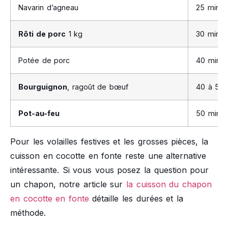
Navarin d’agneau
25 min
Rôti de porc
1 kg
30 min
Potée de porc
40 min
Bourguignon
, ragoût de bœuf
40 à 50 
Pot-au-feu
50 min à
Pour les volailles festives et les grosses pièces, la
cuisson en cocotte en fonte reste une alternative
intéressante. Si vous vous posez la question pour
un chapon, notre article sur
la cuisson du chapon
en cocotte en fonte
détaille les durées et la
méthode.